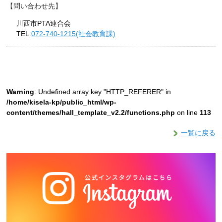
問い合わせ先
川西市PTA連合会
TEL:
072-740-1215(社会教育課)
Warning
: Undefined array key "HTTP_REFERER" in
/home/kisela-kp/public_html/wp-
content/themes/hall_template_v2.2/functions.php
on line
113
一覧に戻る