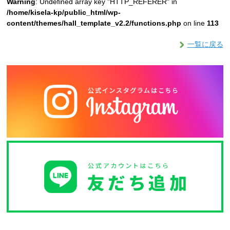
Warning
: Undefined array key "HTTP_REFERER" in
/home/kisela-kp/public_html/wp-
content/themes/hall_template_v2.2/functions.php
on line
113
一覧に戻る