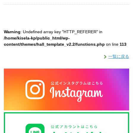
Warning
: Undefined array key "HTTP_REFERER" in
/home/kisela-kp/public_html/wp-
content/themes/hall_template_v2.2/functions.php
on line
113
一覧に戻る