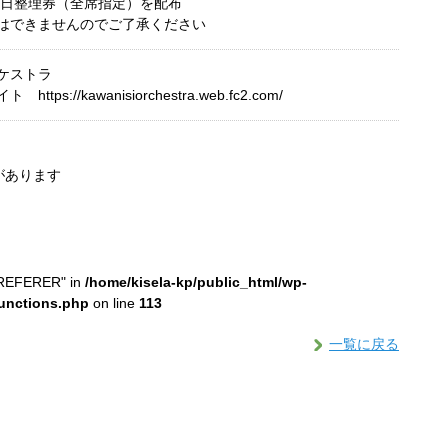
～当日整理券（全席指定）を配布
はできませんのでご了承ください
ケストラ
tps://kawanisiorchestra.web.fc2.com/
があります
_REFERER" in
/home/kisela-kp/public_html/wp-
functions.php
on line
113
一覧に戻る