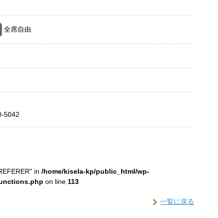
全席自由
0-5042
_REFERER" in
/home/kisela-kp/public_html/wp-
functions.php
on line
113
一覧に戻る