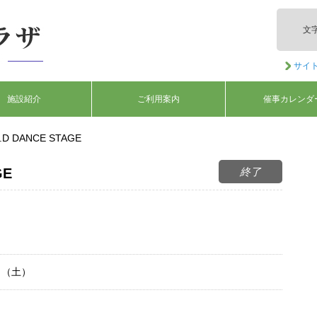
文
サイ
施設紹介
ご利用案内
催事カレンダ
K.D DANCE STAGE
終了
GE
日（土）