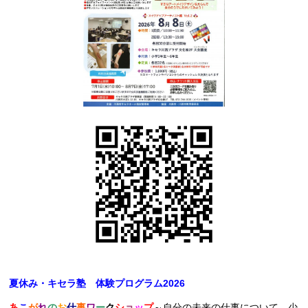
夏休み・キセラ塾 体験プログラム2026
あ
こ
が
れ
の
お
仕
事
ワ
ー
ク
シ
ョ
ッ
プ
～自分の未来の仕事について、少