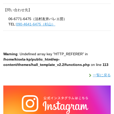
問い合わせ先
06-6771-6475（法村友井バレエ団）
TEL:
090-4641-6475（杉山）
Warning
: Undefined array key "HTTP_REFERER" in
/home/kisela-kp/public_html/wp-
content/themes/hall_template_v2.2/functions.php
on line
113
一覧に戻る