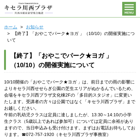
ホーム
お知らせ
【終了】「おやこでパーク★ヨガ 」（10/10）の開催実施につ
いて
【終了】「おやこでパーク★ヨガ 」
（10/10）の開催実施について
10/10開催の「おやこでパーク★ヨガ 」は、前日までの雨の影響に
よりキセラ川西せせらぎ公園の芝生エリアがぬかるんでいるため、
会場をキセラ川西プラザ文化棟2Fの「多目的スタジオ」に変更い
たします。受講者の方々は公園ではなく「キセラ川西プラザ」まで
お越しください。
午前の乳幼児クラスは定員に達しましたが、13:30～14:10の小学
生クラス（5歳以上であれば参加可）については定員に余裕があり
ますので、当日申込みも受け付けます。まずはお電話お待ちしてお
ります。☎072-757-1920（キセラ川西プラザ事務室）