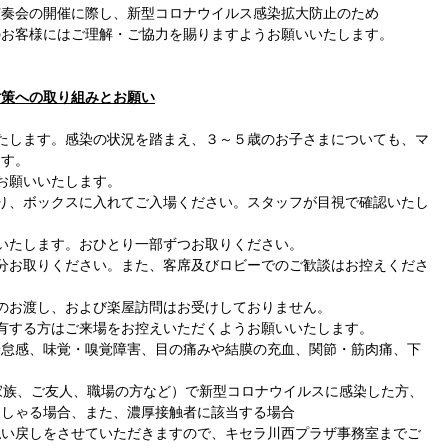
演奏会の開催に際し、新型コロナウイルス感染拡大防止のため
のお客様にはご理解・ご協力を賜りますようお願いいたします。
対策への取り組みとお願い
たします。感染の状況を踏まえ、３～５歳のお子さまについても、マ
ます。
お願いいたします。
り、ボックスに入れてご入場ください。スタッフが目視で確認いたし
いたします。おひとり一部ずつお取りください。
分お取りください。また、客席及びロビーでのご歓談はお控えくださ
のお渡し、および楽屋訪問はお受けしておりません。
有する方はご来場をお控えいただくようお願いいたします。
倦怠感、味覚・嗅覚障害、目の痛みや結膜の充血、関節・筋肉痛、下
家族、ご友人、職場の方など）で新型コロナウイルスに感染した方、
っしゃる場合、また、濃厚接触者に該当する場合
払い戻しをさせていただきますので、キセラ川西プラザ事務室までご