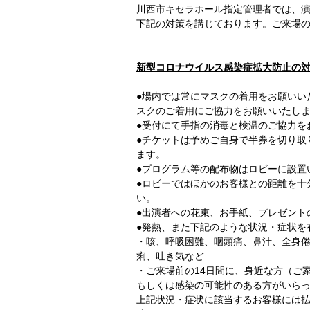
川西市キセラホール指定管理者では、
下記の対策を講じております。ご来場
新型コロナウイルス感染症拡大防止の
●場内では常にマスクの着用をお願いい
スクのご着用にご協力をお願いいたし
●受付にて手指の消毒と検温のご協力を
●チケットは予めご自身で半券を切り取
ます。
●プログラム等の配布物はロビーに設置
●ロビーではほかのお客様との距離を十
い。
●出演者への花束、お手紙、プレゼント
●発熱、また下記のような状況・症状を
・咳、呼吸困難、咽頭痛、鼻汁、全身
痢、吐き気など
・ご来場前の14日間に、身近な方（ご
もしくは感染の可能性のある方がいら
上記状況・症状に該当するお客様には